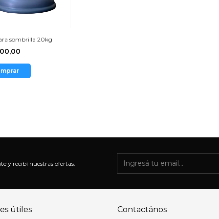
ara sombrilla 20kg
000,00
mprar
te y recibí nuestras ofertas.
es útiles
Contactános