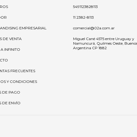
ROS
5491123828113
OOR
11 2382-8113
ANDISING EMPRESARIAL
comercial@02a.com.ar
S DE VENTA
Miguel Cané 4575 entre Uruguay y
Namuncurá, Quilmes Oeste, Buenos 
Argentina CP 1882
 A INFINITO
CTO
NTAS FRECUENTES
OS Y CONDICIONES
S DE PAGO
 DE ENVÍO