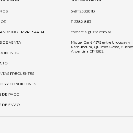
ROS
5491123828113
OOR
11 2382-8113
ANDISING EMPRESARIAL
comercial@02a.com.ar
S DE VENTA
Miguel Cané 4575 entre Uruguay y
Namuncurá, Quilmes Oeste, Buenos 
Argentina CP 1882
 A INFINITO
CTO
NTAS FRECUENTES
OS Y CONDICIONES
S DE PAGO
 DE ENVÍO