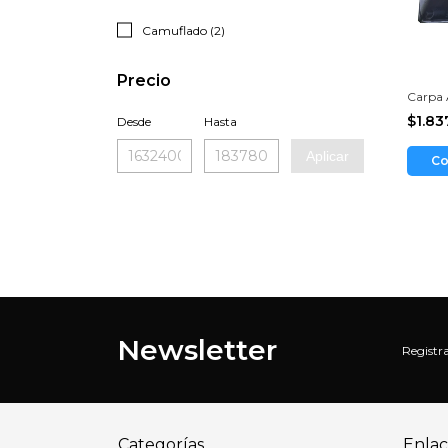
Camuflado (2)
Precio
Carpa 
$1.83
Desde
Hasta
Aplicar
Co
Newsletter
Registra
Categorías
Enlac