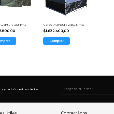
Aventura 3x3 mts
Carpa Aventura 2.5x2.5 mts
7.800,00
$1.632.400,00
mprar
Comprar
te y recibí nuestras ofertas.
es útiles
Contactános